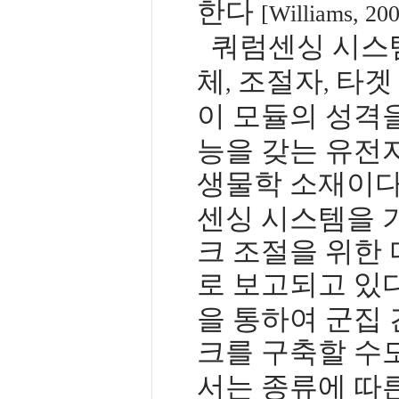
한다
[Williams, 200
쿼럼센싱 시스
체
조절자
타겟
,
,
이 모듈의 성격
능을 갖는 유전
생물학 소재이
센싱 시스템을 
크 조절을 위한
로 보고되고 있
을 통하여 군집 
크를 구축할 수
서는 종류에 따