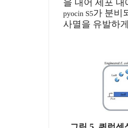
을 내어 세포 
가 분비
pyocin S5
사멸을 유발하게
5.
그림
쿼럼센싱