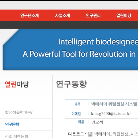
연구동향
박테리아 쿼럼센싱 시스템
합성생물학이란?
kimsg7596@kaist.ac.kr
권오석
연구동향
다운로드 :
박테리아_쿼럼센싱_시스템의
산업·정책동향