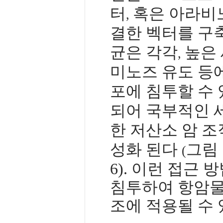
터
혹은 아라비
,
결한 벡터를 구
균은 각각
높은
,
미노즈 유도 등
포에 침투할 수
되어 국부적인 
한 저산소 암 
성화 된다
그림
(
6).
이런 접근 방
침투하여 항암물
조에 적용될 수