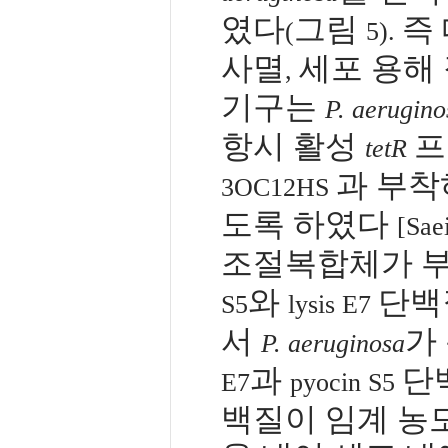
였다
그림
즉
(
5).
사멸
세포 용해
,
기구는
P. aerugino
항시 활성
프
tetR
과 부
3OC12HS
도록 하였다
[Saei
조절복합체가 부
와
단백
S5
lysis E7
서
가
P. aeruginosa
과
단
E7
pyocin S5
백질이 임계 농