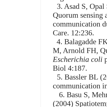
3. Asad S, Opal S
Quorum sensing an
communication dur
Care. 12:236.
4. Balagadde FK, 
M, Arnold FH, Qu
Escherichia coli
p
Biol 4:187.
5. Bassler BL (200
communication in
6. Basu S, Mehrej
(2004) Spatiotem