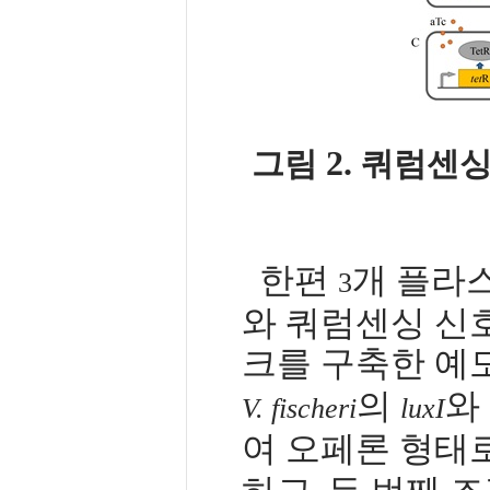
2.
그림
쿼럼센싱
한편
개 플라
3
와 쿼럼센싱 신
크를 구축한 예
의
와
V. fischeri
luxI
여 오페론 형태