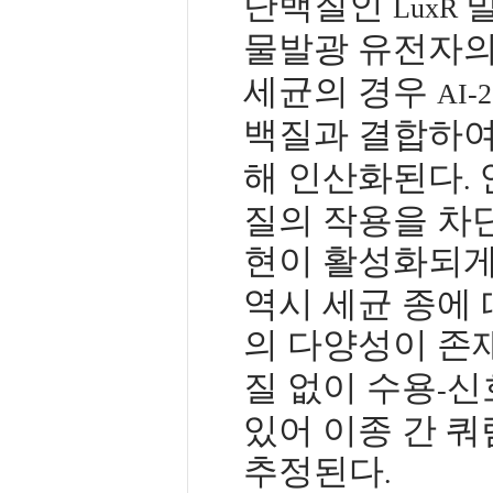
단백질인
LuxR
물발광 유전자의
세균의 경우
AI-2
백질과 결합하여
해 인산화된다
.
질의 작용을 차
현이 활성화되게
역시 세균 종에
의 다양성이 존
질 없이 수용
신
-
있어 이종 간 
추정된다
.