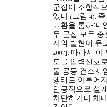
군집이 조합적으
있다
그림
즉
(
4).
교환을 통하여 
두 군집 모두 충
자의 발현이 
따라서 이 
2007].
도를 입력신호로
물 공동 컨소시
행태로 이루어지
인공적으로 설계
차단하거나 체내
것이다