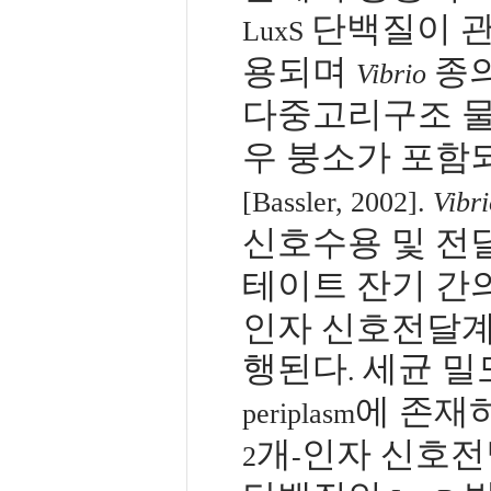
단백질이 
LuxS
용되며
종
Vibrio
다중고리구조 
우 붕소가 포함
[Bassler, 2002].
Vibr
신호수용 및 전
테이트 잔기 간
인자 신호전달계
행된다
세균 밀
.
에 존재
periplasm
개
인자 신호전
2
-