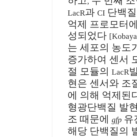
하고
두 번째 
,
과
단백질
LacR
CI
억제 프로모터에
성되었다
[Kobayas
는 세포의 농도
증가하여 센서 
절 모듈의
LacR
현은 센서와 조
에 의해 억제된
형광단백질 발
조 때문에
유
gfp
해당 단백질의 