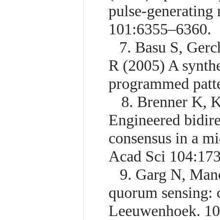
pulse-generating
101:6355–6360.
7. Basu S, Gerchm
R (2005) A synthe
programmed patte
8. Brenner K, Kar
Engineered bidir
consensus in a mi
Acad Sci 104:17
9. Garg N, Manch
quorum sensing: c
Leeuwenhoek. 10