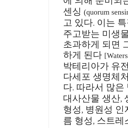
에 의해 분비되
센싱
(quorum sensi
고 있다
이는 특
.
주고받는 미생물
초과하게 되면 
하게 된다
[Waters
박테리아가 유전
다세포 생명체처
다
따라서 많은
.
대사산물 생산
,
형성
병원성 인
,
름 형성
스트레스
,