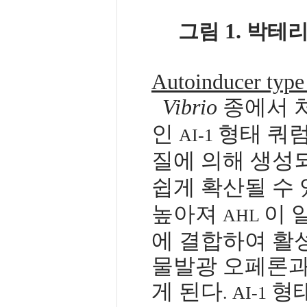
1.
그림
박테리
Autoinducer type
Vibrio
종에서 
인
형태 쿼
AI-1
질에 의해 생성
쉽게 확산될 수
높아져
이 
AHL
에 결합하여 활
물발광 오페론과
게 된다
형
. AI-1