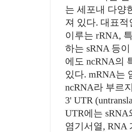
는 세포내 다양
져 있다. 대표적
이루는 rRNA,
하는 sRNA 등
에도 ncRNA의
있다. mRNA는
ncRNA라 부르
3' UTR (untra
UTR에는 sRNA와
염기서열, RN