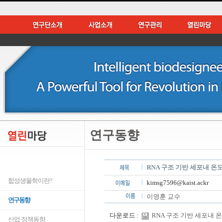
연구동향
RNA 구조 기반 세포내 
합성생물학이란?
kimsg7596@kaist.ackr
이영훈 교수
연구동향
다운로드 :
RNA 구조 기반 세포내 온도
산업·정책동향