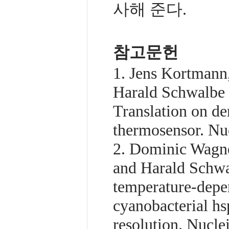
사해 준다.
참고문헌
1. Jens Kortmann
Harald Schwalbe 
Translation on d
thermosensor. Nu
2. Dominic Wagne
and Harald Schwa
temperature-depen
cyanobacterial h
resolution. Nucle