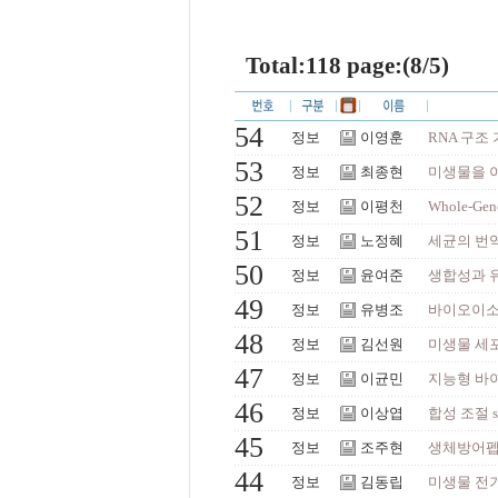
Total:118 page:(8/5)
54
정보
이영훈
RNA 구조
53
정보
최종현
미생물을 
52
정보
이평천
Whole-Gen
51
정보
노정혜
세균의 번
50
정보
윤여준
생합성과 유
49
정보
유병조
바이오이소부탄
48
정보
김선원
미생물 세
47
정보
이균민
지능형 바이
46
정보
이상엽
합성 조절 
45
정보
조주현
생체방어펩타
44
정보
김동립
미생물 전