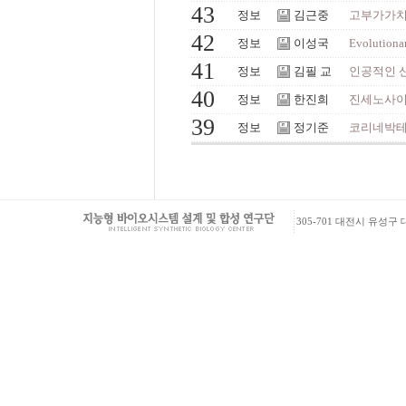
43
정보
김근중
고부가가치 
42
정보
이성국
Evolutionar
41
정보
김필 교
인공적인 
40
정보
한진희
진세노사이드
39
정보
정기준
코리네박테
305-701 대전시 유성구 대학