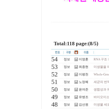
Total:118 page:(8/5)
54
정보
이영훈
RNA 구조
53
정보
최종현
미생물을 
52
정보
이평천
Whole-Gen
51
정보
노정혜
세균의 번
50
정보
윤여준
생합성과 유
49
정보
유병조
바이오이소부탄
48
정보
김선원
미생물 세