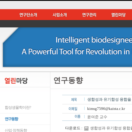
연구동향
생합성과 유기합성 융합을 
합성생물학이란?
kimsg7596@kaista.c.kr
윤여준 교수
연구동향
다운로드 :
생합성과 유기합성 융합을 통
산업·정책동향