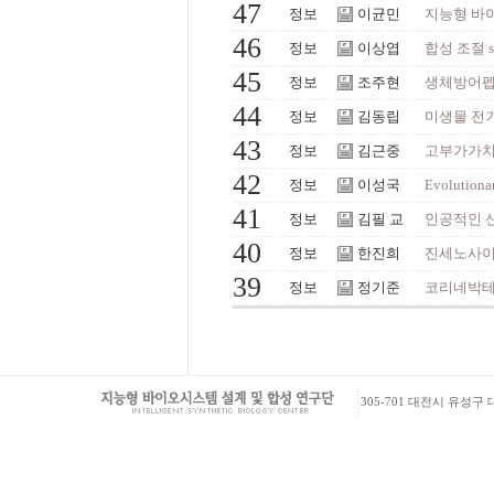
47
정보
이균민
지능형 바이
46
정보
이상엽
합성 조절 
45
정보
조주현
생체방어펩타
44
정보
김동립
미생물 전
43
정보
김근중
고부가가치 
42
정보
이성국
Evolutionar
41
정보
김필 교
인공적인 
40
정보
한진희
진세노사이드
39
정보
정기준
코리네박테
305-701 대전시 유성구 대학