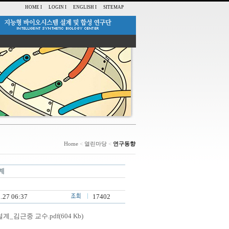
HOME I
LOGIN I
ENGLISH I
SITEMAP
Home
<
열린마당
<
연구동향
계
.27 06:37
17402
근중 교수.pdf(604 Kb)