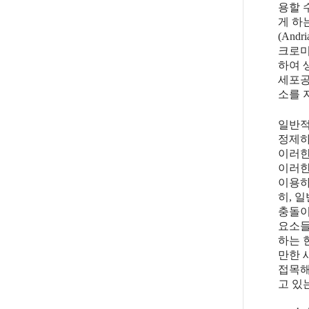
용할 
게 하
(And
크로미
하여 
세포공
소를 
일반적
정제하
이러한
이러한
이용하
히, 
충돌이
요소들
하는 
만한 
접목해
고 있는 