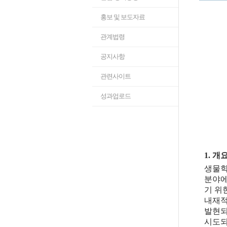
홍보 및 보도자료
관계법령
공지사항
관련사이트
성과업로드
1. 개
생물학
분야에
기 위
내재적
발현되
시도되