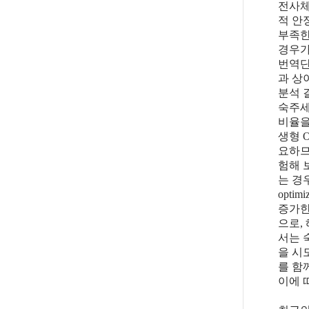
전사체의
적 안
부족한
경우가
번역단
과 상
분석 결
숙주세
비율을
생형 
요하므
험해 
는 경우
opt
증가한
으로, 
서는 
을 시
를 함께
이에 