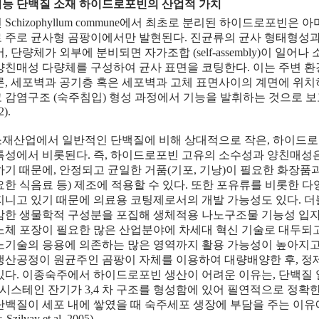
다기능 단백질 소재 하이드로포빈의 산업적 가치
년 Schizophyllum commune에서 최초로 분리된 하이드로포빈은 
 주로 균사형 곰팡이에서만 발현된다. 진균류의 균사 형태형성
어, 단량체가 외부에 분비되면 자가조합 (self-assembly)이 일
양친매성 다량체를 구성하여 균사 표면을 코팅한다. 이는 주변 
론, 세포벽과 공기층 혹은 세포벽과 고체 표면사이의 계면에 위치
감염구조 (숙주침입) 형성 과정에서 기능을 발휘하는 것으로 보고되어 있다 
2).
재산업에서 일반적인 단백질에 비해 상대적으로 작은, 하이드로
특성에서 비롯된다. 즉, 하이드로포빈 고유의 소수성과 양친매성
하기 때문에, 안정되고 균일한 거품(기포, 기낭)이 필요한 화장품
요한 식음료 등) 제조에 적용할 수 있다. 또한 포유류를 비롯한 
지니고 있기 때문에 의료용 코팅제로서의 개발 가능성도 있다. 
감한 생물학적 구성분을 포집해 생체적용 나노구조물 기능성 입자
노체 포장이 필요한 많은 산업분야에 차세대 혁신 기술로 대두되고
노기술의 응용에 의존하는 많은 영역까지 활용 가능성이 높아지고
생산공정이 원균주인 곰팡이 자체를 이용하여 대량배양한 후, 정
있다. 이종숙주에서 하이드로포빈 생산이 어려운 이유는, 단백
 시스테인 잔기가 3,4 차 구조를 형성함에 있어 필연적으로 정확
단백질이 세포 내에 쌓였을 때 숙주세포 생장에 부담을 주는 이유
, Szilvay et al. 2005).