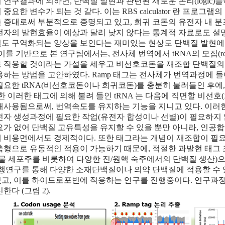
 연구결과에 의하면, 단백질 발현과 관련된 새로운 논리(logic)
 중요한 변수가 되는 것 같다. 이는 RBS calculator 란 프로
 증대로써 부분적으로 증명되고 있고, 희귀 코돈의 유전자 내 
전자의 발현효율이 예상과 달리 낮지 않다는 통계적 자료로도 설
도 구역화되는 양상을 보인다는 재미있는 현상도 단백질 발현에
이를 기반으로 본 연구팀에서는, 전사체 번역에서 tRNA의 모집(recrui
 작용할 것이라는 가설을 세우고 비선호코돈을 재조합 단백질의 번역속
용하는 방법을 고안하였다. Ramp 태그는 전사체가 번역과정에 
필요한 tRNA(비선호코돈이나 희귀코돈)를 충분히 불러들인 후에
또한 이러한 태그에 의해 불려 들인 tRNA 는 다음에 직면할 비
재사용됨으로써, 번역속도를 유지하는 기능을 지니고 있다. 이러
전자 생성과정에 필요한 작업(유전자 합성이나 선별)이 필요하지 
요가 없어 단백질 고유특성을 유지할 수 있을 뿐만 아니라, 인공
 비용면에서도 경제적이다. 또한 태그라는 개념이 재조합이 필
춤형으로 유동적인 적용이 가능하기 때문에, 적절한 과발현 태그
식물 세포주를 비롯하여 다양한 진/원핵 숙주에서의 단백질 생산)
선행연구를 통해 다양한 소재단백질이나 의약 단백질에 적용할 수
고, 이를 하이드로포빈에 적용하는 연구를 진행중이다. 연구과
한다 (그림 2).