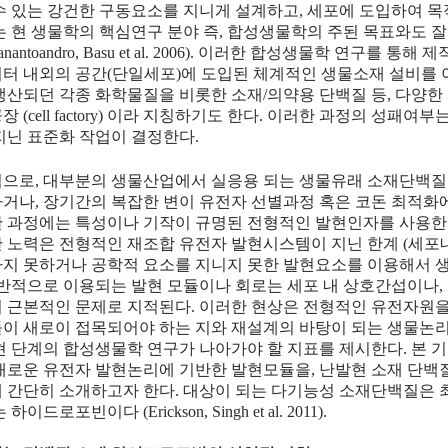
수 있는 강건한 구동요소를 지니게 설계하고, 세포에 도입하여 
는 현 생물학의 핵심연구 분야 즉, 합성생물학의 주된 목표와도 
rianantoandro, Basu et al. 2006). 이러한 합성생물학 연구를
터 내외의 공간(단일세포)에 도입된 체계적인 생물소재 설비를 
생산되던 각종 화학물질을 비롯한 소재/의약용 단백질 등, 다양
장 (cell factory) 이라 지칭하기도 한다. 이러한 과정의 성패
지닌 표준화 작업이 결정한다.
으로, 대부분의 생물산업에서 실응용 되는 생물유래 소재단백질
거나, 장기간의 복잡한 변이 유전자 선별과정 혹은 코돈 최적화에
 과정에는 특성이나 기작이 규명된 전형적인 발현인자를 사용한다.
 노력은 전형적인 재조합 유전자 발현시스템이 지닌 한계 (세
지 못하거나 공학적 요소를 지니지 못한 발현요소를 이용해서 생기
일반적으로 이용되는 발현 모듈이나 회로는 세포 내 상호간섭이나,
 근본적인 문제로 지적된다. 이러한 현상은 전형적인 유전자원
이 새로이 접목되어야 하는 지와 재설계의 바탕이 되는 생물논
현 단계의 합성생물학 연구가 나아가야 할 지표를 제시한다. 본
새로운 유전자 발현논리에 기반한 발현모듈을, 난발현 소재 단
 간단히 소개하고자 한다. 대상이 되는 다기능성 소재단백질은
하이드로포빈이다 (Erickson, Singh et al. 2011).