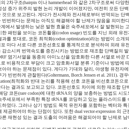
 2차구조(hairpin 이나 hammerhead 와 같은 2차구조로써 다양한 r
정성 증가 위주의 발현 논리 개발이 이어졌지만, 여전히 모든 단
 것으로 보고된다. 게다가 전사체와 전사체로부터 번역되는 단
 빈번하다는 문제는 아직도 해결해야 할 난제가 많음을 의미한다
계에서 발생하는 낮은 발현 효율은 숙주세포에서 잘 발현되는 
이한 패턴을 보이는 코돈활용(codon usage) 빈도를 지닌 외래
과를 토대로, 코돈 최적화(codon optimization)라는 방법이 
포 마다 서로 다른 코돈선호도를 통계적으로 분석하여 외래 유전자 내의
 감소시켜 번역속도를 증진시키는 방법으로 재조합 단백질의 발
ORF 염기서열을 동종의 아미노산을 암호화한 다른 서열로 바꾼 
로 비용적으로 부담이 크고 암호화서열 분류 기준이나 방법에 따
보아야 하는 문제점이 있다. 게다가 기대와 달리, 야생형 유전자에
가 빈번하게 관찰된다(Goltermann, Borch Jensen et al. 2011)
imization(최적화와 반대 논리를 적용해 선호 코돈을 비선호코돈
다는 결과도 보고되고 있다. 코돈선호도 차이에 의한 재조합 
해당 코돈(rare codon)에 대한 tRNA의 양을 보충하는 방법도 시도되었다 (
숙주세포에서 부족한 특정 tRNA를 코딩하고 있는 플라스미드를
도하였다. 그러나 상기 방법도 목적 유전자를 포함하는 벡터와 특
 제공하여야 하는 단점이 있다. 또한 dual vector-expressio
따른 재현성 있는 결과 도출의 어려움은 해결되어야 할 난제로 남