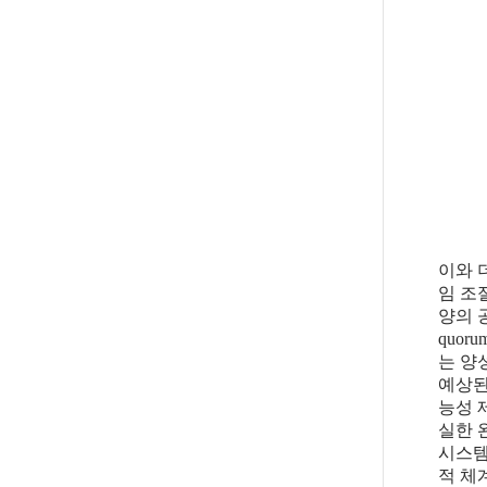
이와 
임 조
양의 
quor
는 양
예상된
능성 
실한 
시스템
적 체