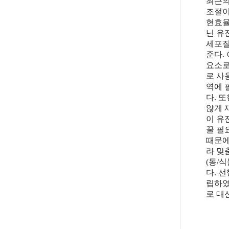
최근의
조절이
현효율
닌 유
세포질
준다. 
요소로
로 사
역에 
다. 
않게 
이 유
꿀 필
때문에
라 맞
(동/
다. 
립하였
로 대신