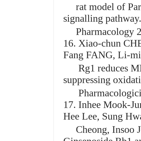
rat model of Parki
signalling pathway.
Pharmacology 20
16. Xiao-chun CH
Fang FANG, Li-mi
Rg1 reduces MPTP-
suppressing oxidati
Pharmacologicia 
17. Inhee Mook-J
Hee Lee, Sung Hw
Cheong, Insoo Jo