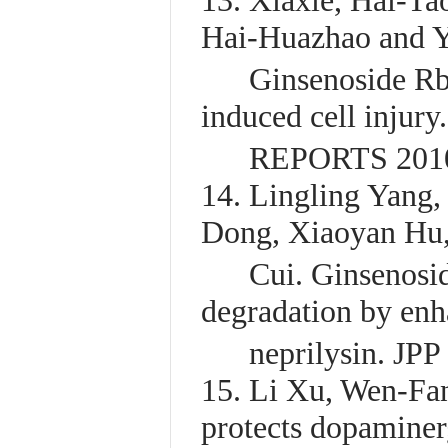
13. Xiaxie, Hai-T
Hai-Huazhao and Y
Ginsenoside Rb1 p
induced cell injur
REPORTS 2010,
14. Lingling Yang,
Dong, Xiaoyan Hu
Cui. Ginsenoside
degradation by enh
neprilysin. JPP 
15. Li Xu, Wen-Fa
protects dopaminer