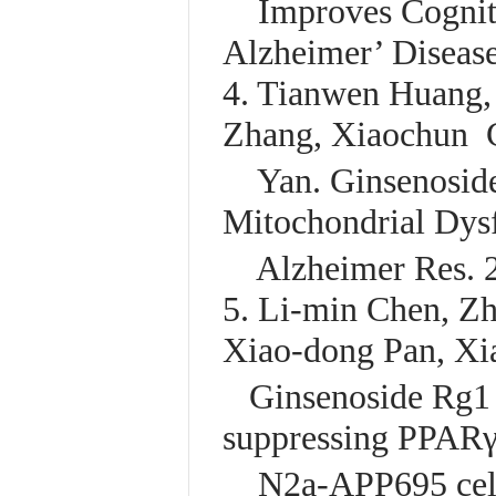
Improves Cogniti
Alzheimer’ Diseas
4. Tianwen Huang,
Zhang, Xiaochun C
Yan. Ginsenoside
Mitochondrial Dysf
Alzheimer Res. 2
5. Li-min Chen, Zh
Xiao-dong Pan, Xi
Ginsenoside Rg1 a
suppressing PPARγ
N2a-APP695 cells