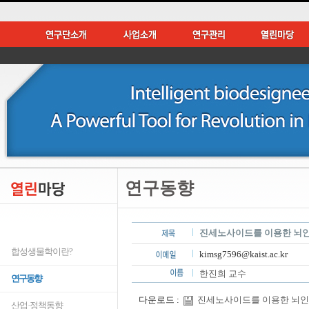
연구동향
진세노사이드를 이용한 뇌인
합성생물학이란?
kimsg7596@kaist.ac.kr
한진희 교수
연구동향
다운로드 :
진세노사이드를 이용한 뇌인지기
산업·정책동향