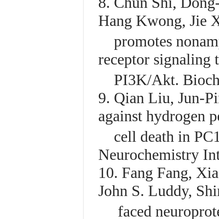
8. Chun Shi, Dong
Hang Kwong, Jie X
promotes nonamylo
receptor signalin
PI3K/Akt. Biochi
9. Qian Liu, Jun-P
against hydrogen p
cell death in PC12
Neurochemistry In
10. Fang Fang, Xi
John S. Luddy, Shi
faced neuroprotec