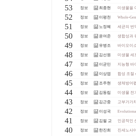
53
정보
최종현
미생물을 
52
정보
이평천
Whole-Ge
51
정보
노정혜
세균의 번
50
정보
윤여준
생합성과 
49
정보
유병조
바이오이소부탄
48
정보
김선원
미생물 세
47
정보
이균민
지능형 바
46
정보
이상엽
합성 조절 
45
정보
조주현
생체방어펩
44
정보
김동립
미생물 전
43
정보
김근중
고부가가치
42
정보
이성국
Evolutiona
41
정보
김필 교
인공적인 
40
정보
한진희
진세노사이