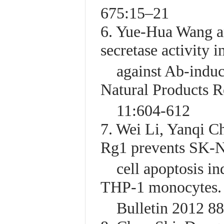
675:15–21
6. Yue-Hua Wang a
secretase activity i
against Ab-induced
Natural Products 
11:604-612
7. Wei Li, Yanqi C
Rg1 prevents SK-
cell apoptosis in
THP-1 monocytes. 
Bulletin 2012 88