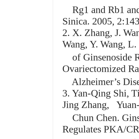
Rg1 and Rb1 and i
Sinica. 2005, 2:14
2. X. Zhang, J. Wan
Wang, Y. Wang, L. 
of Ginsenoside Rg
Ovariectomized Ra
Alzheimer’s Disea
3. Yan-Qing Shi, 
Jing Zhang, Yuan-
Chun Chen. Ginse
Regulates PKA/CRE