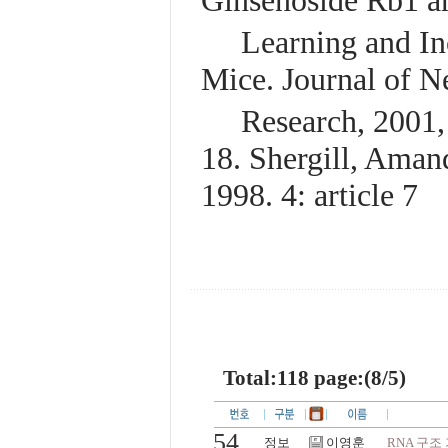
Ginsenoside Rb1 a
Learning and Inc
Mice. Journal of N
Research, 2001, 
18. Shergill, Aman
1998. 4: article 7
Total:118 page:(8/5)
54
정보
이영훈
RNA 구