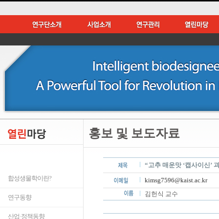
홍보 및 보도자료
“고추 매운맛 ‘캡사이신’ 과
합성생물학이란?
kimsg7596@kaist.ac.kr
김헌식 교수
연구동향
산업·정책동향