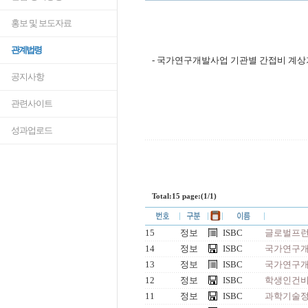
홍보 및 보도자료
관계법령
- 국가연구개발사업 기관별 간접비 계상기준(
공지사항
관련사이트
성과업로드
Total:15 page:(1/1)
15
정보
ISBC
글로벌프런티
14
정보
ISBC
국가연구개발
13
정보
ISBC
국가연구개
12
정보
ISBC
학생인건비 통
11
정보
ISBC
과학기술정