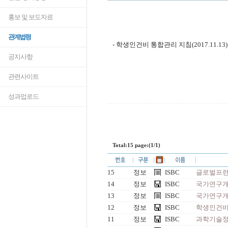
홍보 및 보도자료
관계법령
- 학생인건비 통합관리 지침(2017.11.13)
공지사항
관련사이트
성과업로드
Total:15 page:(1/1)
15
정보
ISBC
글로벌프런티
14
정보
ISBC
국가연구개발
13
정보
ISBC
국가연구개
12
정보
ISBC
학생인건비 통
11
정보
ISBC
과학기술정