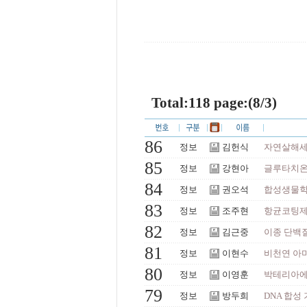
Total:118 page:(8/3)
86
정보
김헌식
자연살해세
85
정보
강현아
글루타치온 
84
정보
권오석
합성생물학 기반
83
정보
조주현
항균코팅제
82
정보
김근중
이종 단백
81
정보
이현수
비천연 아미
80
정보
이영훈
박테리아에서
79
정보
방두희
DNA 합성