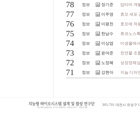
78
정보
정기준
압타머 개발
77
정보
이주영
효모 세포
76
정보
이평천
효모에 적용
75
정보
한남수
류코노스톡
74
정보
이상엽
미생물에서의
73
정보
윤여준
천연물 조
72
정보
노정혜
성장정체상태
71
정보
강현아
지놈 디자
305-701 대전시 유성구 대학