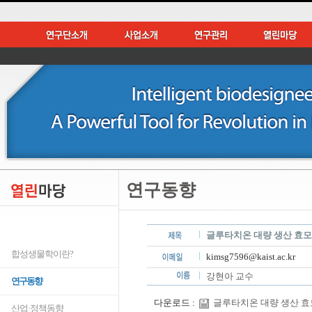
연구동향
글루타치온 대량 생산 효모
합성생물학이란?
kimsg7596@kaist.ac.kr
강현아 교수
연구동향
다운로드 :
글루타치온 대량 생산 효모
산업·정책동향