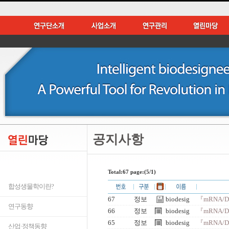
공지사항
Total:67 page:(5/1)
합성생물학이란?
67
정보
biodesig
『mRNA/
연구동향
66
정보
biodesig
『mRNA/
65
정보
biodesig
『mRNA/
산업·정책동향