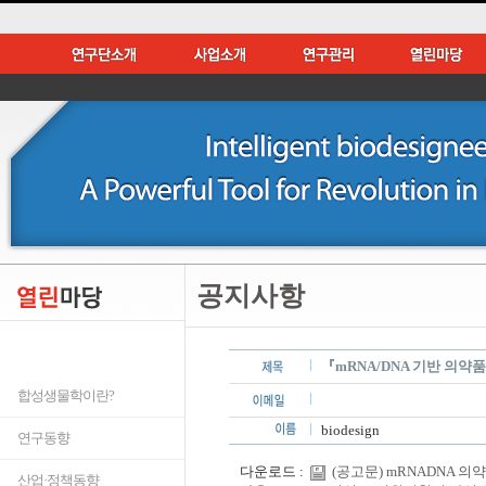
공지사항
『mRNA/DNA 기반 의약
합성생물학이란?
biodesign
연구동향
다운로드 :
(공고문) mRNADNA 의약
산업·정책동향