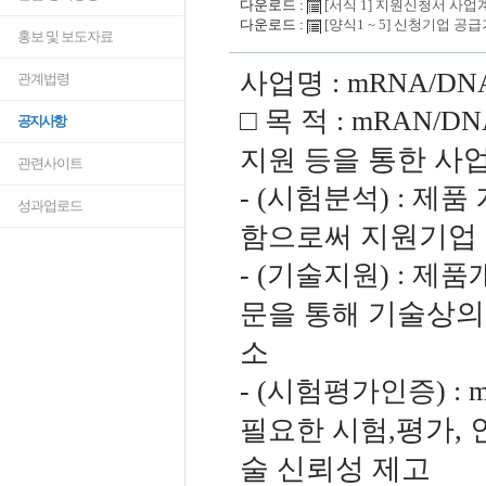
다운로드 :
[서식 1] 지원신청서 사업계획
다운로드 :
[양식1 ~ 5] 신청기업 공급기
홍보 및 보도자료
사업명 : mRNA/
관계법령
□ 목 적 : mRAN
공지사항
통한 사
지원 등을
관련사이트
- (시험분석) : 
성과업로드
지원기업 
함으로써
- (기술지원) : 
기술상의
문을 통해
소
- (시험평가인증) :
평가, 
필요한 시험,
술 신뢰성
제고