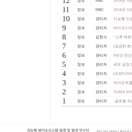
12
정보
ISBC
2018년 
11
정보
ISBC
2018년 
10
정보
관리자
지능형 인
9
정보
관리자
바이오디자
8
정보
김헌식
“고추 매운맛
7
정보
관리자
[궁금한 화
6
정보
관리자
9년간 연
5
정보
관리자
세포 공장 
4
정보
관리자
[프런티어에
3
정보
관리자
바이오부품
2
정보
관리자
차세대 바이
1
정보
관리자
`글로벌 프
305-701 대전시 유성구 대학