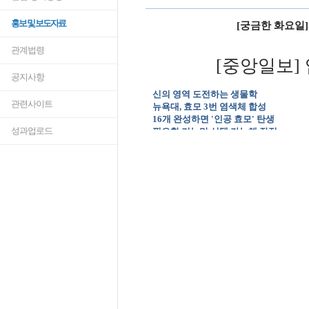
홍보 및 보도자료
[궁금한 화요일
관계법령
[중앙일보]
공지사항
신의 영역 도전하는 생물학
관련사이트
뉴욕대, 효모 3번 염색체 합성
16개 완성하면 '인공 효모' 탄생
성과업로드
필요한 기능만 선택 가능해 장점
생태계 교란·테러 악용 우려도