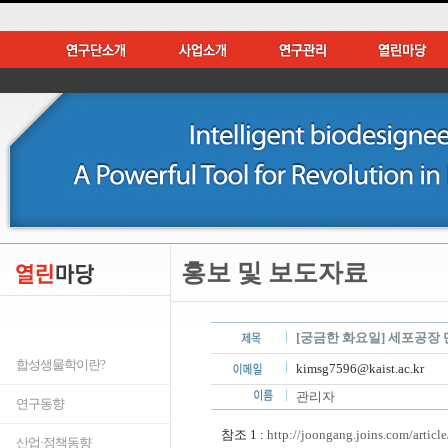
홍보 및 보도자료
[궁금한 화요일] 세포공장 
합성생물학이란?
kimsg7596@kaist.ac.kr
관리자
연구동향
참조 1 :
http://joongang.joins.com/articl
산업·정책동향